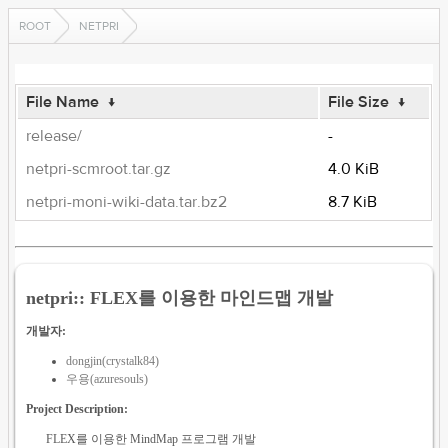
ROOT
NETPRI
File Name
↓
File Size
↓
release/
-
netpri-scmroot.tar.gz
4.0 KiB
netpri-moni-wiki-data.tar.bz2
8.7 KiB
netpri:: FLEX를 이용한 마인드맵 개발
개발자:
dongjin(crystalk84)
우용(azuresouls)
Project Description:
FLEX를 이용한 MindMap 프로그램 개발