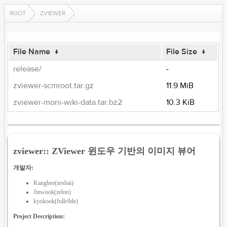
ROOT
ZVIEWER
File Name
↓
File Size
↓
release/
-
zviewer-scmroot.tar.gz
11.9 MiB
zviewer-moni-wiki-data.tar.bz2
10.3 KiB
zviewer:: ZViewer 윈도우 기반의 이미지 뷰어
개발자:
Kanghee(zeshai)
Jinwook(zelon)
kyokook(fullc0de)
Project Description: